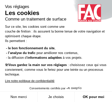
contact@france-alu-color.com
Lun.-Jeu. 8:00-17:00 / Ven. 8:00-15:00
103, Chemin des Mûriers 38260 Marcilloles
Coordonnées GPS : 45.342291, 5.196584
France Alu Color, spécialiste du laquage sur profilés aluminium
Mentions Légales
Confidentialité
Contactez-nous
Qui sommes-nous ?
Espace presse