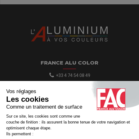
FRANCE ALU COLOR
+33 4 74 54 08 49
contact@france-alu-color.com
Lun.-Jeu. 8:00-17:00 / Ven. 8:00-15:00
103, Chemin des Mûriers 38260 Marcilloles
Coordonnées GPS : 45.342291, 5.196584